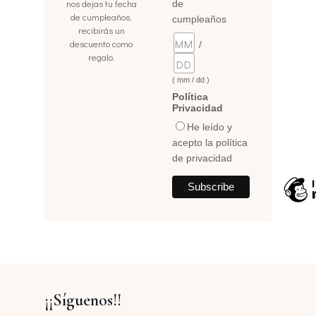
nos dejas tu fecha
de
de cumpleaños,
cumpleaños
recibirás un
descuento como
/
regalo.
( mm / dd )
Política
Privacidad
He leído y
acepto la política
de privacidad
¡¡Síguenos!!