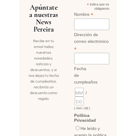
*
indica que es
Apúntate
obligatorio
a nuestras
*
Nombre
News
Pereira
Dirección de
Recibe en tu
correo electrónico
email todas
*
nuestras
novedades,
noticias y
Fecha
descuentos, y si
nos dejas tu fecha
de
de cumpleaños,
cumpleaños
recibirás un
descuento como
/
regalo.
( mm / dd )
Política
Privacidad
He leído y
acepto la política