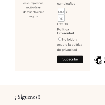
de cumpleaños,
cumpleaños
recibirás un
descuento como
/
regalo.
( mm / dd )
Política
Privacidad
He leído y
acepto la política
de privacidad
¡¡Síguenos!!