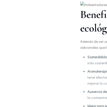
Benefi
ecológ
Además de ser un
adicionales que l
Sostenibilid
más sostenib
Aromaterapi
tener efecto
mejorar la c
Ausencia de
la contamina
Mejor para e