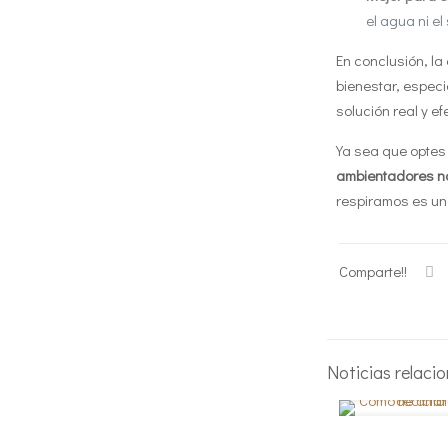
el agua ni e
En conclusión, la
bienestar, espec
solución real y e
Ya sea que optes
ambientadores n
respiramos es una
Comparte!!
Noticias relaci