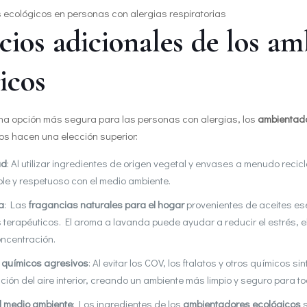
cios adicionales de los a
icos
a opción más segura para las personas con alergias, los
ambientad
os hacen una elección superior:
ad
: Al utilizar ingredientes de origen vegetal y envases a menudo recic
le y respetuoso con el medio ambiente.
a
: Las
fragancias naturales para el hogar
provenientes de aceites es
s terapéuticos. El aroma a lavanda puede ayudar a reducir el estrés, el
oncentración.
 químicos agresivos
: Al evitar los COV, los ftalatos y otros químicos sin
ción del aire interior, creando un ambiente más limpio y seguro para to
l medio ambiente
: Los ingredientes de los
ambientadores ecológicos
s