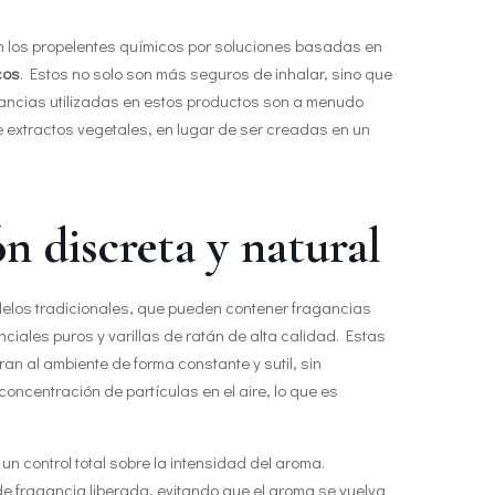
en los propelentes químicos por soluciones basadas en
cos
. Estos no solo son más seguros de inhalar, sino que
gancias utilizadas en estos productos son a menudo
e extractos vegetales, en lugar de ser creadas en un
n discreta y natural
odelos tradicionales, que pueden contener fragancias
nciales puros y varillas de ratán de alta calidad. Estas
an al ambiente de forma constante y sutil, sin
concentración de partículas en el aire, lo que es
n control total sobre la intensidad del aroma.
de fragancia liberada, evitando que el aroma se vuelva