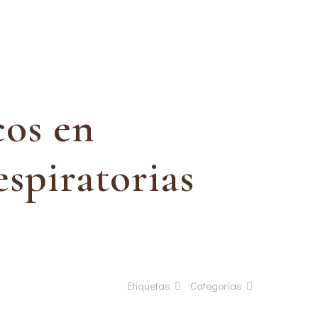
s
cos en
espiratorias
Etiquetas
Categorías