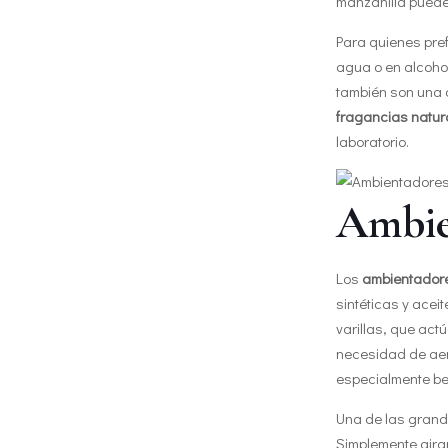
manzanilla puede
Para quienes pref
agua o en alcoho
también son una 
fragancias natur
laboratorio.
Ambien
Los
ambientador
sintéticas y acei
varillas, que act
necesidad de aero
especialmente ben
Una de las grand
Simplemente giran