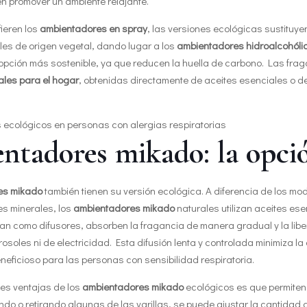
n promover un ambiente relajante.
ieren los
ambientadores en spray
, las versiones ecológicas sustituy
les de origen vegetal, dando lugar a los
ambientadores hidroalcohóli
opción más sostenible, ya que reducen la huella de carbono. Las fra
ales para el hogar
, obtenidas directamente de aceites esenciales o d
tadores mikado: la opció
es mikado
también tienen su versión ecológica. A diferencia de los m
tes minerales, los
ambientadores mikado
naturales utilizan aceites ese
úan como difusores, absorben la fragancia de manera gradual y la liber
soles ni de electricidad. Esta difusión lenta y controlada minimiza la 
eficioso para las personas con sensibilidad respiratoria.
es ventajas de los
ambientadores mikado
ecológicos es que permiten u
do o retirando algunas de las varillas, se puede ajustar la cantidad 