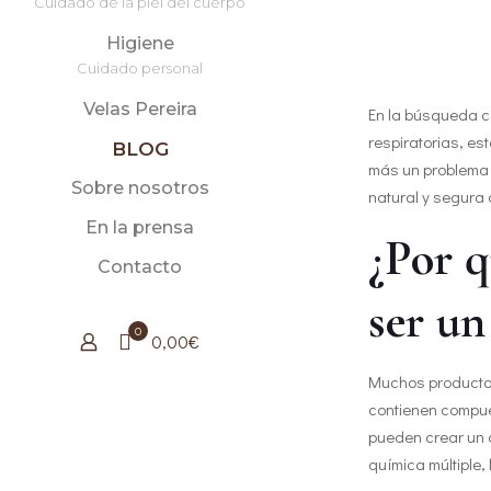
Cuidado de la piel del cuerpo
Higiene
Cuidado personal
Velas Pereira
En la búsqueda co
respiratorias, e
BLOG
más un problema q
Sobre nosotros
natural y segura 
En la prensa
¿Por q
Contacto
ser un
0
0,00€
Muchos productos
contienen compues
pueden crear un a
química múltiple