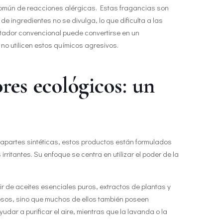
omún de reacciones alérgicas. Estas fragancias son
e ingredientes no se divulga, lo que dificulta a las
entador convencional puede convertirse en un
o utilicen estos químicos agresivos.
res ecológicos: un
trapartes sintéticas, estos productos están formulados
rritantes. Su enfoque se centra en utilizar el poder de la
ir de aceites esenciales puros, extractos de plantas y
osos, sino que muchos de ellos también poseen
udar a purificar el aire, mientras que la lavanda o la