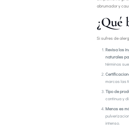
abrumador y caus
¿Qué b
Si sufres de aler
Revisa los i
naturales pa
términos sue
Certificacio
marcas las t
Tipo de prod
continua y d
Menos es m
pulverizacio
intenso.