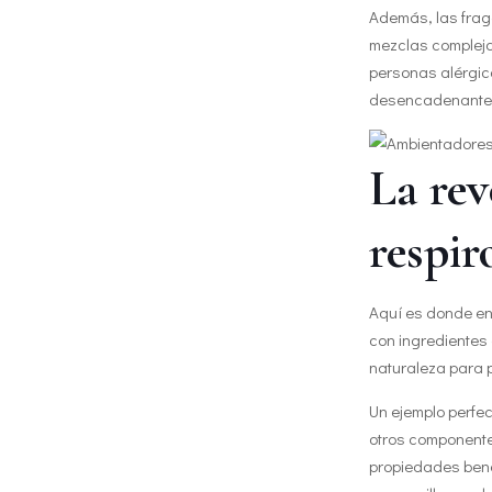
Además, las frag
mezclas complejas
personas alérgica
desencadenante d
La rev
respir
Aquí es donde en
con ingredientes 
naturaleza para 
Un ejemplo perfec
otros componente
propiedades benef