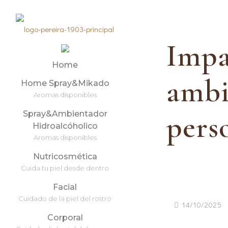
Impa
Home
ambi
Home Spray&Mikado
Aromas disponibles
Spray&Ambientador
perso
Hidroalcóholico
Aromas disponibles
Nutricosmética
Cuida tu piel desde dentro
Facial
Cuidado de la piel del rostro
14/10/2025
Corporal