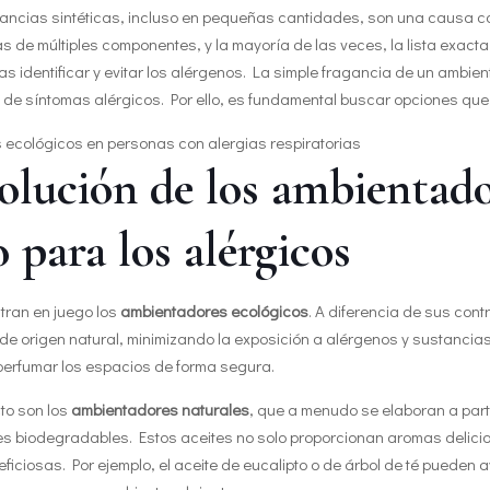
ancias sintéticas, incluso en pequeñas cantidades, son una causa c
 de múltiples componentes, y la mayoría de las veces, la lista exacta d
s identificar y evitar los alérgenos. La simple fragancia de un ambi
e síntomas alérgicos. Por ello, es fundamental buscar opciones que n
olución de los ambientado
o para los alérgicos
tran en juego los
ambientadores ecológicos
. A diferencia de sus con
de origen natural, minimizando la exposición a alérgenos y sustancias i
perfumar los espacios de forma segura.
to son los
ambientadores naturales
, que a menudo se elaboran a part
s biodegradables. Estos aceites no solo proporcionan aromas delici
iciosas. Por ejemplo, el aceite de eucalipto o de árbol de té pueden ay