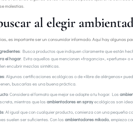
e molestias.
uscar al elegir ambientad
gias, es importante ser un consumidor informado. Aquí hay algunas pa
ngredientes
: Busca productos que indiquen claramente que están hec
ra el hogar
. Evita aquellos que mencionen «fragancia», «perfume» o 
len encubrir mezclas sintéticas.
nes
: Algunas certificaciones ecológicas o de «libre de alérgenos» pue
ienen, buscarlas es una buena práctica.
ucto
: Considera el formato que mejor se adapte a tu hogar. Los
ambien
iscreta, mientras que los
ambientadores en spray
ecológicos son ideal
ás
: Al igual que con cualquier producto, comienza con una pequeña can
nes suelen ser suficientes. Con los
ambientadores mikado
, empieza c