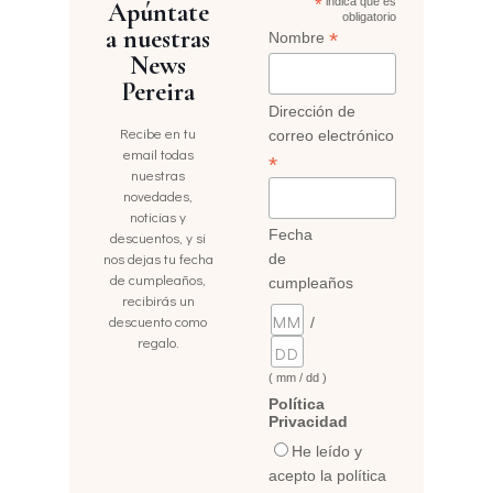
*
indica que es
Apúntate
obligatorio
a nuestras
*
Nombre
News
Pereira
Dirección de
Recibe en tu
correo electrónico
email todas
*
nuestras
novedades,
noticias y
Fecha
descuentos, y si
nos dejas tu fecha
de
de cumpleaños,
cumpleaños
recibirás un
descuento como
/
regalo.
( mm / dd )
Política
Privacidad
He leído y
acepto la política