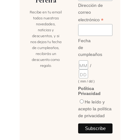
Pereira
Dirección de
Recibe en tu email
correo
todas nuestras
*
electrónico
novedades,
noticias y
descuentos, y si
Fecha
nos dejas tu fecha
de cumpleaños,
de
recibirás un
cumpleaños
descuento como
regalo.
/
( mm / dd )
Política
Privacidad
He leído y
acepto la política
de privacidad