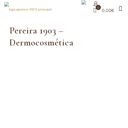
0
0,00€
Pereira 1903 –
Dermocosmética