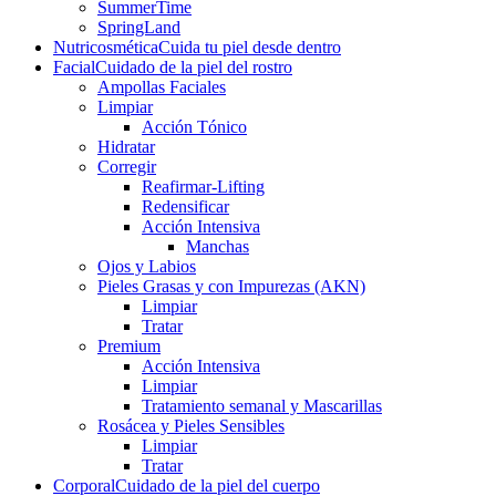
SummerTime
SpringLand
Nutricosmética
Cuida tu piel desde dentro
Facial
Cuidado de la piel del rostro
Ampollas Faciales
Limpiar
Acción Tónico
Hidratar
Corregir
Reafirmar-Lifting
Redensificar
Acción Intensiva
Manchas
Ojos y Labios
Pieles Grasas y con Impurezas (AKN)
Limpiar
Tratar
Premium
Acción Intensiva
Limpiar
Tratamiento semanal y Mascarillas
Rosácea y Pieles Sensibles
Limpiar
Tratar
Corporal
Cuidado de la piel del cuerpo