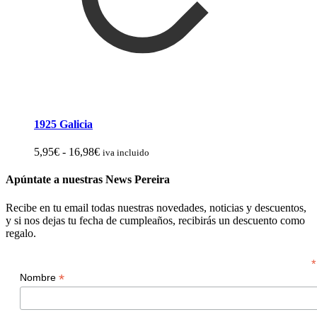
1925 Galicia
Rango
5,95
€
-
16,98
€
iva incluido
de
precios:
Apúntate a nuestras News Pereira
desde
5,95€
Recibe en tu email todas nuestras novedades, noticias y descuentos,
hasta
y si nos dejas tu fecha de cumpleaños, recibirás un descuento como
16,98€
regalo.
*
*
Nombre