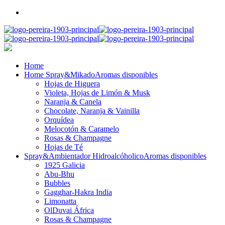
Home
Home Spray&Mikado
Aromas disponibles
Hojas de Higuera
Violeta, Hojas de Limón & Musk
Naranja & Canela
Chocolate, Naranja & Vainilla
Orquídea
Melocotón & Caramelo
Rosas & Champagne
Hojas de Té
Spray&Ambientador Hidroalcóholico
Aromas disponibles
1925 Galicia
Abu-Bhu
Bubbles
Gagghar-Hakra India
Limonatta
OlDuvai África
Rosas & Champagne