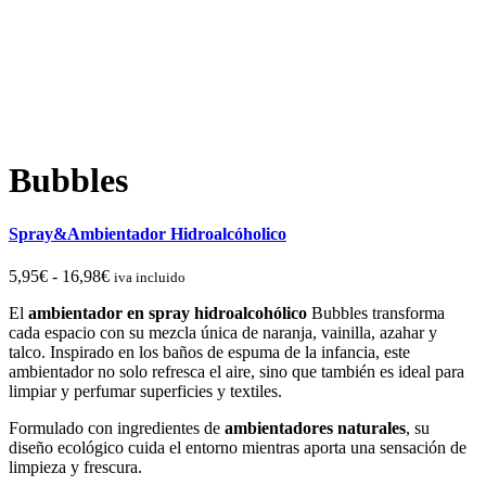
Bubbles
Spray&Ambientador Hidroalcóholico
Rango
5,95
€
-
16,98
€
iva incluido
de
El
ambientador en spray hidroalcohólico
Bubbles transforma
precios:
cada espacio con su mezcla única de naranja, vainilla, azahar y
desde
talco. Inspirado en los baños de espuma de la infancia, este
5,95€
ambientador no solo refresca el aire, sino que también es ideal para
hasta
limpiar y perfumar superficies y textiles.
16,98€
Formulado con ingredientes de
ambientadores naturales
, su
diseño ecológico cuida el entorno mientras aporta una sensación de
limpieza y frescura.