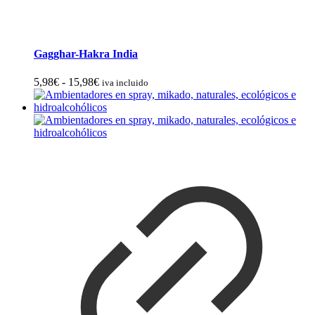
Gagghar-Hakra India
Rango
5,98
€
-
15,98
€
iva incluido
de
precios:
desde
5,98€
hasta
15,98€