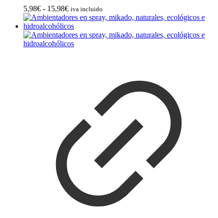
Rango
5,98
€
-
15,98
€
iva incluido
de
precios:
desde
5,98€
hasta
15,98€