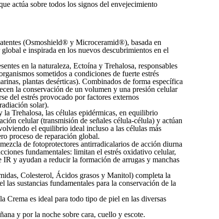
que actúa sobre todos los signos del envejecimiento
patentes (Osmoshield® y Microceramid®), basada en
global e inspirada en los nuevos descubrimientos en el
entes en la naturaleza, Ectoína y Trehalosa, responsables
s organismos sometidos a condiciones de fuerte estrés
arinas, plantas desérticas). Combinados de forma específica
ecen la conservación de un volumen y una presión celular
rse del estrés provocado por factores externos
radiación solar).
y la Trehalosa, las células epidérmicas, en equilibrio
ión celular (transmisión de señales célula-célula) y actúan
lviendo el equilibrio ideal incluso a las células más
ro proceso de reparación global.
ezcla de fotoprotectores antirradicalarios de acción diurna
ciones fundamentales: limitan el estrés oxidativo celular,
 e IR y ayudan a reducir la formación de arrugas y manchas
das, Colesterol, Ácidos grasos y Manitol) completa la
iel las sustancias fundamentales para la conservación de la
a Crema es ideal para todo tipo de piel en las diversas
ana y por la noche sobre cara, cuello y escote.