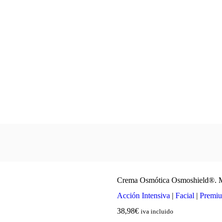
Crema Osmótica Osmoshield®. 
Acción Intensiva
|
Facial
|
Premi
38,98
€
iva incluido