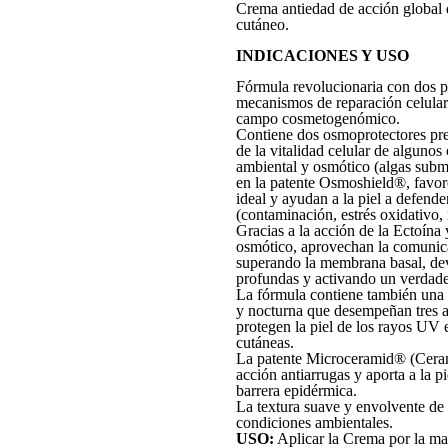
Crema antiedad de acción global 
cutáneo.
INDICACIONES Y USO
Fórmula revolucionaria con dos 
mecanismos de reparación celular 
campo cosmetogenómico.
Contiene dos osmoprotectores pres
de la vitalidad celular de alguno
ambiental y osmótico (algas subm
en la patente Osmoshield®, favor
ideal y ayudan a la piel a defende
(contaminación, estrés oxidativo, 
Gracias a la acción de la Ectoína 
osmótico, aprovechan la comunicac
superando la membrana basal, devo
profundas y activando un verdade
La fórmula contiene también una m
y nocturna que desempeñan tres ac
protegen la piel de los rayos UV
cutáneas.
La patente Microceramid® (Cerami
acción antiarrugas y aporta a la p
barrera epidérmica.
La textura suave y envolvente de l
condiciones ambientales.
USO:
Aplicar la Crema por la mañ