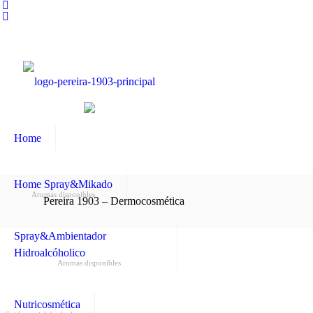
Home
Home Spray&Mikado
Aromas disponibles
Pereira 1903 – Dermocosmética
Spray&Ambientador
Hidroalcóholico
Aromas disponibles
Nutricosmética