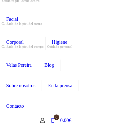
Cuida tu piel desde dentro
Facial
Cuidado de la piel del rostro
Corporal
Higiene
Cuidado de la piel del cuerpo
Cuidado personal
Velas Pereira
Blog
Sobre nosotros
En la prensa
Contacto
0
0,00€