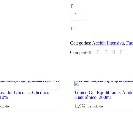
Crema
Osmótica
Osmoshield®.
Microceramid®
cantidad
Categorías:
Acción Intensiva
,
Fac
Comparte!!
vador Glicolac. Glicólico
Tónico Gel Equilibrante. Ácid
 10%
Hialurónico, 200ml
11,97
€
ncluido
iva incluido