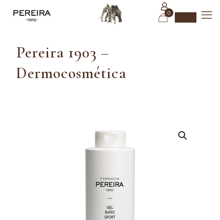
0
0,00
€
Pereira 1903 –
Dermocosmética