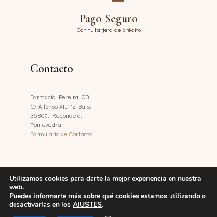
Pago Seguro
Con tu tarjeta de crédito
Contacto
Farmacia Pereira, CB
C/ Alfonso XII, 12 Bajo,
36800, Redondela,
Pontevedra
Formulario de Contacto
Utilizamos cookies para darte la mejor experiencia en nuestra
web.
Puedes informarte más sobre qué cookies estamos utilizando o
© 2026 Pereira 1903 - Dermocosmética. All Rights Reserved |
desactivarlas en los
AJUSTES
.
Aviso Legal
|
Política de Privacidad
|
Política de Cookies