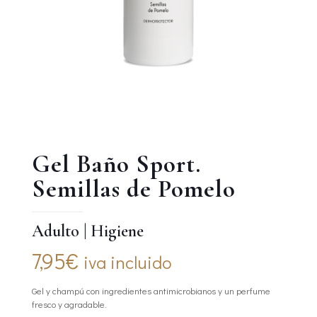
Gel Baño Sport.
Semillas de Pomelo
Adulto
|
Higiene
7,95
€
iva incluido
Gel y champú con ingredientes antimicrobianos y un perfume
fresco y agradable.