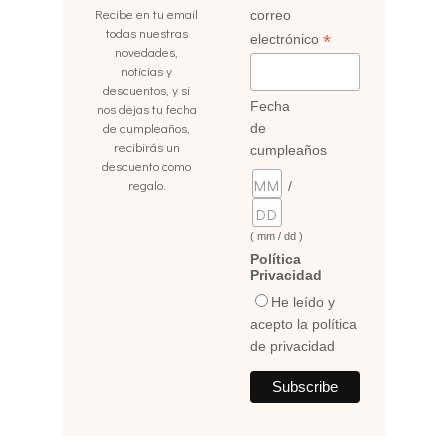
Recibe en tu email
correo
todas nuestras
*
electrónico
novedades,
noticias y
descuentos, y si
Fecha
nos dejas tu fecha
de cumpleaños,
de
recibirás un
cumpleaños
descuento como
regalo.
/
( mm / dd )
Política
Privacidad
He leído y
acepto la política
de privacidad