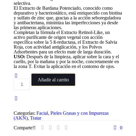
selectiva.
El Extracto de Bardana Potenciado, conocido como
depurativo y bacteriostático, está enriquecido con biotina
y sulfato de zinc que, gracias a la acción seboreguladora
y antibacteriana, minimiza las imperfecciones ya desde
las primeras aplicaciones.
Completan la fórmula el Extracto Retinol-Like, un
activo purificante de origen vegetal con acción
específica sobre la 5 ß-reductasa, el Extracto de Salvia
Roja, con actividad antiglicación, y los Polvos
Adsorbentes para un efecto mate de larga duración.
USO:
Después de la limpieza, aplicar sobre la cara y el
cuello, por la mañana y por la noche, concretamente en
la zona T. Evitar la aplicación en el contorno de ojos.
Añadir al carrito
Gel
Crema
Matificante.
Bardana
y
Dermo-
Bioma
Categorías:
Facial
,
Pieles Grasas y con Impurezas
cantidad
(AKN)
,
Tratar
Comparte!!
0