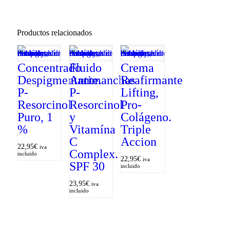
Productos relacionados
Concentrado
Fluido
Crema
Despigmentante.
Antimanchas
Reafirmante
P-
P-
Lifting,
Resorcinol
Resorcinol
Pro-
Puro, 1
y
Colágeno.
%
Vitamína
Triple
C
Accion
22,95
€
iva
Complex.
incluido
22,95
€
iva
SPF 30
incluido
23,95
€
iva
incluido