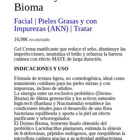
Bioma
Facial
|
Pieles Grasas y con
Impurezas (AKN)
|
Tratar
16,98
€
iva incluido
Gel Crema matificante que reduce el sebo, disminuye las
imperfecciones, neutraliza el brillo y refuerza la barrera
cutánea con efecto MATE de larga duración.
INDICACIONES Y USO
Fórmula de textura ligera, no comedogénica, ideal como
tratamiento cotidiano para las pieles mixtas y con
impurezas, incluso de adultos.
La sinergia entre un exclusivo probiótico (Dermo-
Bioma) de última generación y los activos naturales
high-tech (Bardana y Niacinamida) restablece las
condiciones ideales para el desarrollo de una flora
bacteriana equilibrada y aporta a la piel un efecto
purificante y seborregulador.
El Dermo-Bioma, fermento lisado obtenido del
probiótico Lactobacillus plantarum, estimula la síntesis
de ß-defensinas, péptidos endógenos, que reequilibran la
microflora cutánea gracias a su actividad antibacteriana