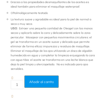
Gracias a las propiedades desmaquillantes de los aceites es
ideal también para eliminar el maquillaje waterproof.
Oftalmológicamente testado
La textura suave y agradable es ideal para la piel de normal a
seca o muy seca.
USO:
Extraer una pequeña cantidad de Oleogel con las manos
secas y aplicarlo sobre la cara y delicadamente sobre la zona
periocular. Masajear con pequeños movimientos circulares: el
gel se transforma en un aceite suave y delicado que permite
eliminar de forma eficaz impurezas y residuos de maquillaje.
Eliminar el maquillaje de los ojos utilizando un disco de algodón
humedecido en agua y completar la limpieza enjuagando la cara
con agua tibia: el aceite se transforma en una leche blanca que
deja la piel limpia y aterciopelada. No es indicado para ojos
sensibles.
Añadir al carrito
Oleogel
Limpiador
Osmótico
Osmoshield®.
Microceramid®
cantidad