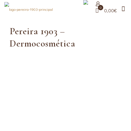
0
0,00€
Pereira 1903 –
Dermocosmética