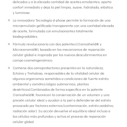
delicados y a la elevada cantidad de aceites emolientes, aporta
confort inmediato y deja la piel limpia, suave, hidratada, elástica
y luminosa.
La innovadora Tecnología d-phase permite la formación de una
microemulsión gelificada transparente con una cantidad elevada
de aceite, formulada con emulsionantes totalmente
biodegradables.
Fórmula revolucionaria con dos patentes (Osmoshield® y
Microceramid®), basada en los mecanismos de reparación
celular global e inspirada por los nuevos descubrimientos en
campo cosmetogenómico.
Contiene dos osmoprotectores presentes en la naturaleza,
Ectoína y Trehalosa, responsables de la vitalidad celular de
algunos organismos sometidos a condiciones de fuerte estrés
ambiental y osmótico (algas submarinas, plantas
desérticas).Combinados de forma específica en la patente
Osmoshield®, favorecen la conservación de un volumen y una
presión celular ideal y ayudan a la piel a defenderse del estrés
provocado por factores externos (contaminación, estrés oxidativo,
radiación solar). Su acción devuelve el equilibrio ideal incluso a
las células más profundas y activa el proceso de reparación
celular global.