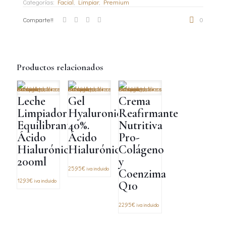
Categorías:
Facial
,
Limpiar
,
Premium
Comparte!!
0
Productos relacionados
Leche
Gel
Crema
Limpiadora
Hyaluronico
Reafirmante
Equilibrante.
40%.
Nutritiva
Ácido
Ácido
Pro-
Hialurónico,
Hialurónico
Colágeno
200ml
y
25,95
€
iva incluido
Coenzima
12,93
€
iva incluido
Q10
22,95
€
iva incluido