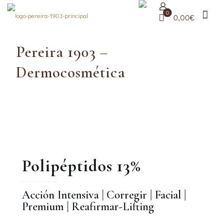
0
0,00€
Pereira 1903 –
Dermocosmética
Polipéptidos 13%
Acción Intensiva
|
Corregir
|
Facial
|
Premium
|
Reafirmar-Lifting