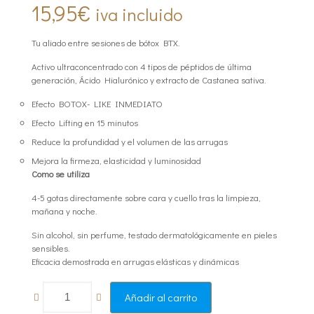
15,95
€
iva incluido
Tu aliado entre sesiones de bótox BTX.
Activo ultraconcentrado con 4 tipos de péptidos de última
generación, Ácido Hialurónico y extracto de Castanea sativa.
Efecto BOTOX- LIKE INMEDIATO
Efecto Lifting en 15 minutos
Reduce la profundidad y el volumen de las arrugas
Mejora la firmeza, elasticidad y luminosidad
Como se utiliza
4-5 gotas directamente sobre cara y cuello tras la limpieza,
mañana y noche.
Sin alcohol, sin perfume, testado dermatológicamente en pieles
sensibles.
Eficacia demostrada en arrugas elásticas y dinámicas
Añadir al carrito