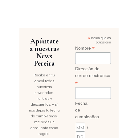
*
indica que es
Apúntate
obligatorio
a nuestras
*
Nombre
News
Pereira
Dirección de
Recibe en tu
correo electrónico
email todas
*
nuestras
novedades,
noticias y
Fecha
descuentos, y si
nos dejas tu fecha
de
de cumpleaños,
cumpleaños
recibirás un
descuento como
/
regalo.